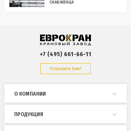
СНАБЖЕНЦА
+7 (495) 661-66-11
Позвонить Вам?
О КОМПАНИИ
О нас
ПРОДУКЦИЯ
Примеры работ
Опросные листы
Мостовые краны