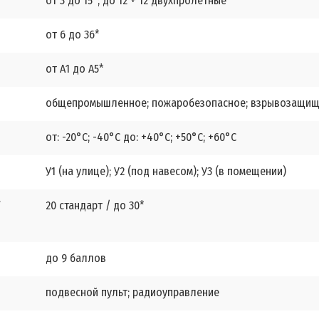
от 3 до 15*; до 12 + 12 двухпролётные
от 6 до 36*
от А1 до А5*
общепромышленное; пожаробезопасное; взрывозащи
от: -20°С; -40°С до: +40°С; +50°С; +60°С
У1 (на улице); У2 (под навесом); У3 (в помещении)
20 стандарт / до 30*
/
до 9 баллов
подвесной пульт; радиоуправление