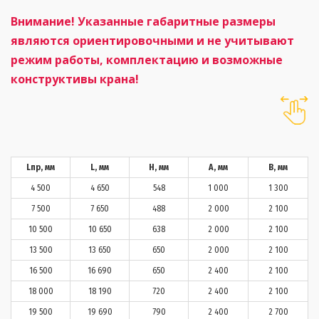
Внимание! Указанные габаритные размеры
являются ориентировочными и не учитывают
режим работы, комплектацию и возможные
конструктивы крана!
Lпр, мм
L, мм
H, мм
А, мм
В, мм
4 500
4 650
548
1 000
1 300
7 500
7 650
488
2 000
2 100
10 500
10 650
638
2 000
2 100
13 500
13 650
650
2 000
2 100
16 500
16 690
650
2 400
2 100
18 000
18 190
720
2 400
2 100
19 500
19 690
790
2 400
2 700