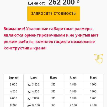
262 200
₽
Цена от:
ЗАПРОСИТЕ СТОИМОСТЬ
Внимание! Указанные габаритные размеры
являются ориентировочными и не учитывают
режим работы, комплектацию и возможные
конструктивы крана!
Lпр, мм
L, мм
H, мм
А, мм
В, мм
3 000
до 3 600
315
1 400
1 700
4 200
до 4 800
315
1 400
1 700
6 000
до 7 800
315
1 400
1 700
9 000
до 12 000
375
2 000
2 300