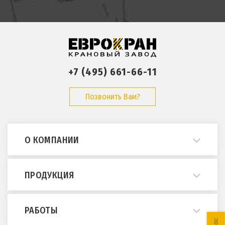
+7 (495) 661-66-11
Позвонить Вам?
О КОМПАНИИ
О нас
ПРОДУКЦИЯ
Примеры работ
Опросные листы
Мостовые краны
РАБОТЫ
ГОСТы и нормативы
Кран-балки