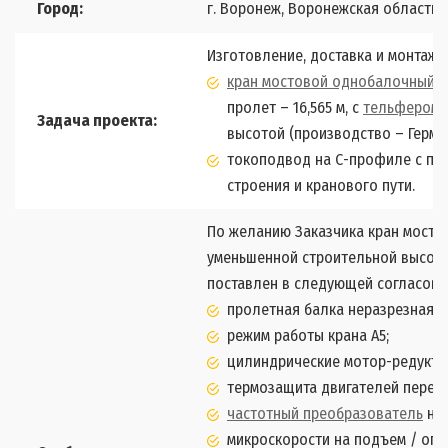
Город:
г. Воронеж, Воронежская область
Изготовление, доставка и монтаж
кран мостовой однобалочный о
пролет – 16,565 м, с
тельфером 
Задача проекта:
высотой (производство – Герман
токоподвод на С-профиле с пл
строения и кранового пути.
По желанию Заказчика кран мосто
уменьшенной строительной высото
поставлен в следующей согласова
пролетная балка неразрезная, 
режим работы крана А5;
цилиндрические мотор-редукто
термозащита двигателей перед
частотный преобразователь
на 
микроскорости на подъем / опус