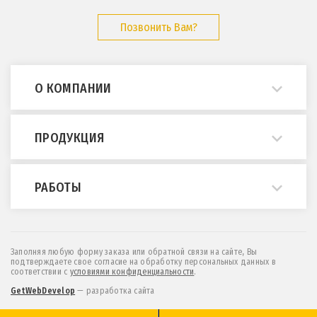
Позвонить Вам?
О КОМПАНИИ
О нас
ПРОДУКЦИЯ
Примеры работ
Опросные листы
Мостовые краны
РАБОТЫ
ГОСТы и нормативы
Кран-балки
Статьи
Консольные краны
Монтаж и демонтаж
Отзывы
МПУ (краны козловые легкие)
Техническое обслуживание
Заполняя любую форму заказа или обратной связи на сайте, Вы
подтверждаете свое согласие на обработку персональных данных в
Контакты
Козловые и полукозловые краны
Проектирование
соответствии c
условиями конфиденциальности
.
Новости
Эстакады и монорельсы
Обследование
GetWebDevelop
— разработка сайта
Мы на
Тельферы (тали электрические)
Модернизация