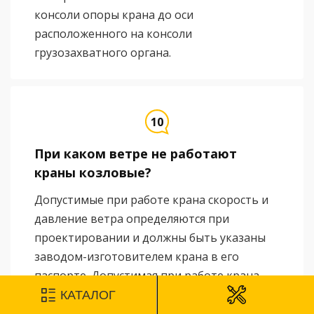
консоли опоры крана до оси
расположенного на консоли
грузозахватного органа.
При каком ветре не работают
краны козловые?
Допустимые при работе крана скорость и
давление ветра определяются при
проектировании и должны быть указаны
заводом-изготовителем крана в его
паспорте. Допустимая при работе крана
скорость ветра зависит также от
КАТАЛОГ
характера производимых работ и