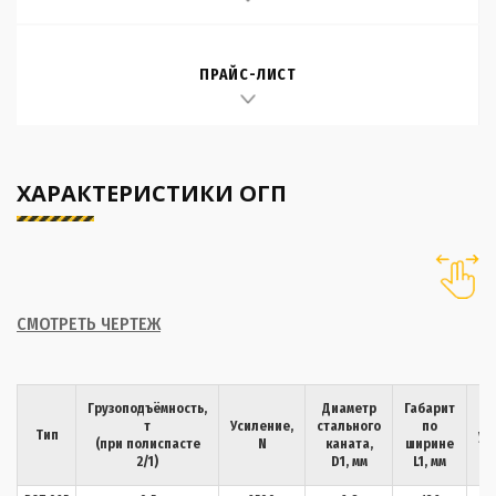
ПРАЙС-ЛИСТ
ХАРАКТЕРИСТИКИ ОГП
СМОТРЕТЬ ЧЕРТЕЖ
Га
Грузоподъёмность,
Диаметр
Габарит
по
т
Усиление,
стального
по
Тип
уп
(при полиспасте
N
каната,
ширине
ро
2/1)
D1, мм
L1, мм
H