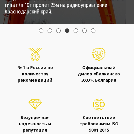
типа г/п 10т пролет 25м на радиоуправлении,
Поставка кранов консольных г/п 2т вылетом стрелы
Краснодарский край.
9м и 7м для эксплуатации на крыше здания, г. Москва.
№ 1 в России по
Официальный
количеству
дилер «Балканско
рекомендаций
ЭХО», Болгария
Безупречная
Соответствие
надежность и
требованиям ISO
репутация
9001:2015