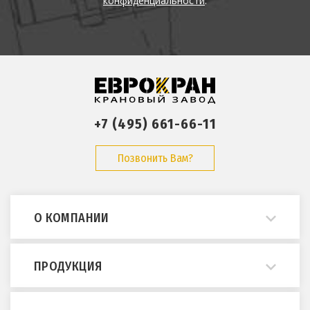
конфиденциальности
.
+7 (495) 661-66-11
Позвонить Вам?
О КОМПАНИИ
О нас
ПРОДУКЦИЯ
Примеры работ
Опросные листы
Мостовые краны