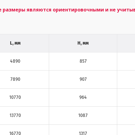
е размеры являются ориентировочными и не учиты
L, мм
H, мм
4890
857
7890
907
10770
964
13770
1087
16770
1317