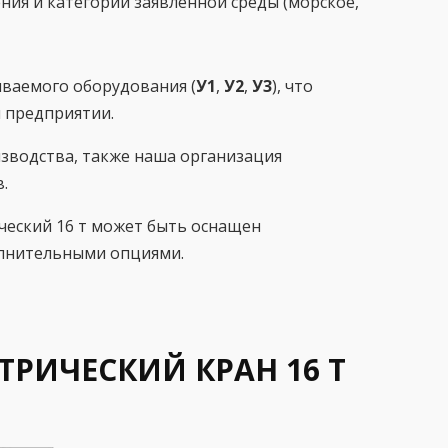
ения и категории заявленной среды (морское,
иваемого оборудования (
У1
,
У2
,
У3
), что
 предприятии.
изводства, также наша организация
.
ческий 16 т может быть оснащен
олнительными опциями.
ИЧЕСКИЙ КРАН 16 Т