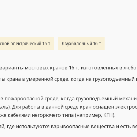
сной электрический 16 т
Двухбалочный 16 т
арианты мостовых кранов 16 т, изготовленных в любо
оты крана в умеренной среде, когда на грузоподъемный
ы в пожароопасной среде, когда грузоподъемный меха
ыль). Для работы в данной среде кран оснащен электр
акже кабелями негорючего типа (например, КГН).
вий, где используются взрывоопасные вещества и есть в