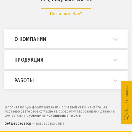
Позвонить Вам?
О КОМПАНИИ
О нас
ПРОДУКЦИЯ
Примеры работ
Опросные листы
Мостовые краны
РАБОТЫ
ГОСТы и нормативы
Кран-балки
Задайте вопрос
Статьи
Консольные краны
Монтаж и демонтаж
Отзывы
МПУ (краны козловые легкие)
Техническое обслуживание
Заполняя любую форму заказа или обратной связи на сайте, Вы
подтверждаете свое согласие на обработку персональных данных в
Контакты
Козловые и полукозловые краны
Проектирование
соответствии c
условиями конфиденциальности
.
Новости
Эстакады и монорельсы
Обследование
GetWebDevelop
— разработка сайта