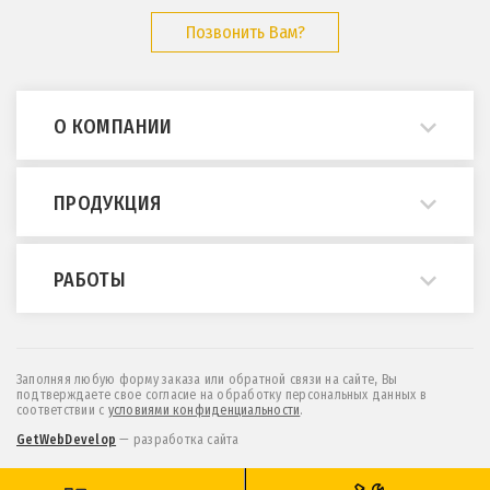
Позвонить Вам?
О КОМПАНИИ
О нас
ПРОДУКЦИЯ
Примеры работ
Опросные листы
Мостовые краны
РАБОТЫ
ГОСТы и нормативы
Кран-балки
Статьи
Консольные краны
Монтаж и демонтаж
Отзывы
МПУ (краны козловые легкие)
Техническое обслуживание
Заполняя любую форму заказа или обратной связи на сайте, Вы
подтверждаете свое согласие на обработку персональных данных в
Контакты
Козловые и полукозловые краны
Проектирование
соответствии c
условиями конфиденциальности
.
Новости
Эстакады и монорельсы
Обследование
GetWebDevelop
— разработка сайта
Мы на
Тельферы (тали электрические)
Модернизация