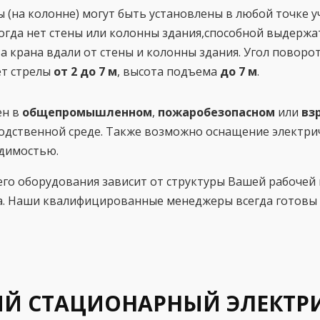
(на колонне) могут быть установлены в любой точке 
 когда нет стены или колонны здания,способной выдержа
а крана вдали от стены и колонны здания. Угол поворо
ет стрелы
от 2 до 7 м
, высота подъема
до 7 м
.
ен в
общепромышленном
,
пожаробезопасном
или
вз
одственной среде. Также возможно оснащение электри
одимостью.
его оборудования зависит от структуры Вашей рабоче
а. Наши квалифицированные менеджеры всегда готовы
Й СТАЦИОНАРНЫЙ ЭЛЕКТРИ