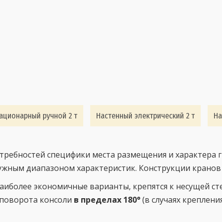
ационарный ручной 2 т
Настенный электрический 2 т
На
требностей специфики места размещения и характера г
ужным диапазоном характеристик. Конструкции кранов 
аиболее экономичные варианты, крепятся к несущей ст
л поворота консоли
в пределах 180°
(в случаях креплени