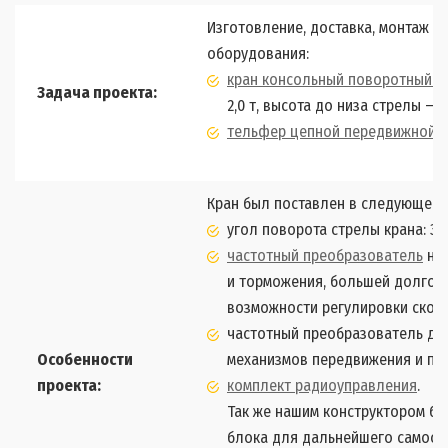
Изготовление, доставка, монтаж 
оборудования:
кран консольный поворотный н
Задача проекта:
2,0 т, высота до низа стрелы – 6,
тельфер цепной передвижной (п
Кран был поставлен в следующей 
угол поворота стрелы крана: 36
частотный преобразователь
на 
и торможения, большей долгове
возможности регулировки скоро
частотный преобразователь дл
Особенности
механизмов передвижения и по
проекта:
комплект радиоуправления
.
Так же нашим конструктором бы
блока для дальнейшего самост