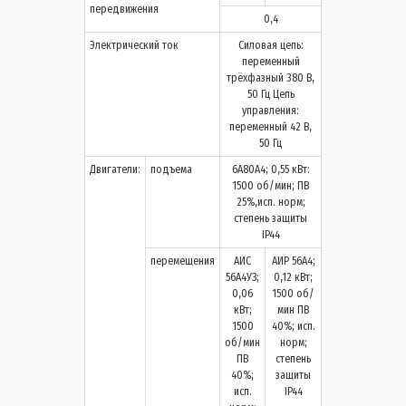
передвижения
0,4
Электрический ток
Силовая цепь:
переменный
трёхфазный 380 В,
50 Гц Цепь
управления:
переменный 42 В,
50 Гц
Двигатели:
подъема
6А80А4; 0,55 кВт:
1500 об/мин; ПВ
25%,исп. норм;
степень защиты
IP44
перемещения
АИС
АИР 56А4;
56А4УЗ;
0,12 кВт;
0,06
1500 об/
кВт;
мин ПВ
1500
40%; исп.
об/мин
норм;
ПВ
степень
40%;
защиты
исп.
IP44