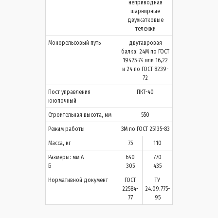
неприводная
шарнирные
двухкатковые
тележки
Монорельсовый путь
двутавровая
балка: 24М по ГОСТ
19425-74 или 16,22
и 24 по ГОСТ 8239-
72
Пост управления
ПКТ-40
кнопочный
Строительная высота, мм
550
Режим работы
ЗМ по ГОСТ 25135-83
Масса, кг
75
110
Размеры: мм А
640
770
Б
305
435
Нормативной документ
ГОСТ
ТУ
22584-
24.09.775-
77
95