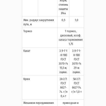
норм;
степень
защиты
IP44
Мин. радиус закругления
0,5
1,0
пути, м
Тормоз
1 тормоз,
дисковый, коэф.
запаса торможения
1,75
Канат
3.9-Г-1
3.9-Г-1-
-Н-180
Н-180
ГОСТ
ГОСТ
3070-74
3070-74
15,5 м;
29 м:
оцинк.
оцинк.
Крюк
2А-2/1
5А-2/1
ГОСТ
ГОСТ
6627-
6627-74.
74. г/п
г/п 1,0 т
0,4 т
Механизм передвижения
приводная и