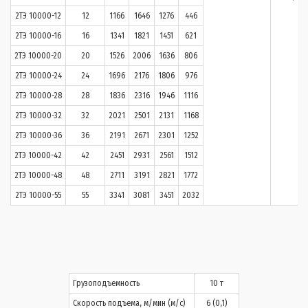
2ТЭ 10000-12
12
1166
1646
1276
446
2ТЭ 10000-16
16
1341
1821
1451
621
2ТЭ 10000-20
20
1526
2006
1636
806
2ТЭ 10000-24
24
1696
2176
1806
976
2ТЭ 10000-28
28
1836
2316
1946
1116
2ТЭ 10000-32
32
2021
2501
2131
1168
2ТЭ 10000-36
36
2191
2671
2301
1252
2ТЭ 10000-42
42
2451
2931
2561
1512
2ТЭ 10000-48
48
2711
3191
2821
1772
2ТЭ 10000-55
55
3341
3081
3451
2032
Грузоподъемность
10 т
Скорость подъема, м/мин (м/с)
6 (0,1)