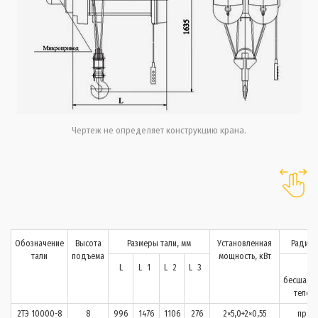
Чертеж не определяет конструкцию крана.
Обозначение
Высота
Размеры тали, мм
Установленная
Радиус
тали
подъема
мощность, кВт
L
L
1
L
2
L
3
с
бесшарн
тележ
2ТЭ 10000-8
8
996
1476
1106
276
2×5,0+2×0,55
прям