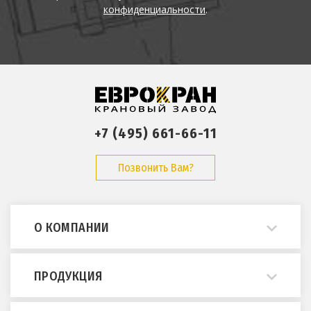
конфиденциальности
.
+7 (495) 661-66-11
Позвонить Вам?
О КОМПАНИИ
О нас
ПРОДУКЦИЯ
Примеры работ
Опросные листы
Мостовые краны