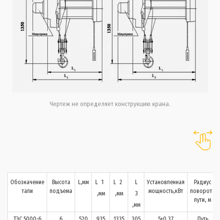
Чертеж не определяет конструкцию крана.
Обозначение
Высота
L,мм
L
1
L
2
L
Установленная
Радиус
тали
подъема
мощность,кВт
поворота
,мм
,мм
3
пути, м
,мм
ТЭС 5000-6
6
520
935
1335
305
5+0,37
Путь