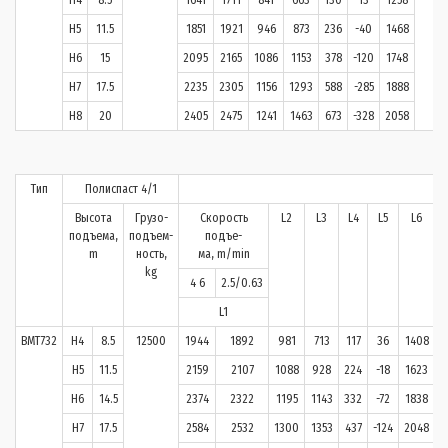
H5
11.5
1851
1921
946
873
236
-40
1468
H6
15
2095
2165
1086
1153
378
-120
1748
H7
17.5
2235
2305
1156
1293
588
-285
1888
H8
20
2405
2475
1241
1463
673
-328
2058
Тип
Полиспаст 4/1
Высота
Грузо-
Скорость
L2
L3
L4
L5
L6
подъема,
подъем-
подъе-
m
ность,
ма, m/min
kg
4 6
2.5/0.63
L1
BMT732
H4
8.5
12500
1944
1892
981
713
117
36
1408
3
H5
11.5
2159
2107
1088
928
224
-18
1623
H6
14.5
2374
2322
1195
1143
332
-72
1838
H7
17.5
2584
2532
1300
1353
437
-124
2048