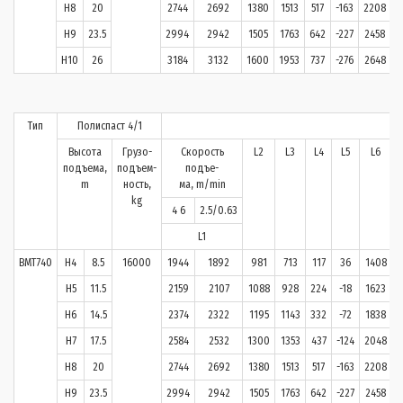
H8
20
2744
2692
1380
1513
517
-163
2208
H9
23.5
2994
2942
1505
1763
642
-227
2458
H10
26
3184
3132
1600
1953
737
-276
2648
Тип
Полиспаст 4/1
Высота
Грузо-
Скорость
L2
L3
L4
L5
L6
подъема,
подъем-
подъе-
m
ность,
ма, m/min
kg
4 6
2.5/0.63
L1
BMT740
H4
8.5
16000
1944
1892
981
713
117
36
1408
3
H5
11.5
2159
2107
1088
928
224
-18
1623
H6
14.5
2374
2322
1195
1143
332
-72
1838
H7
17.5
2584
2532
1300
1353
437
-124
2048
H8
20
2744
2692
1380
1513
517
-163
2208
H9
23.5
2994
2942
1505
1763
642
-227
2458