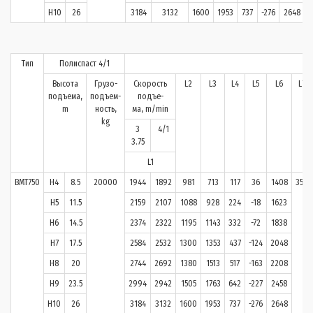
H10
26
3184
3132
1600
1953
737
-276
2648
Тип
Полиспаст 4/1
Высота
Грузо-
Скорость
L2
L3
L4
L5
L6
L7
подъема,
подъем-
подъе-
m
ность,
ма, m/min
kg
3
4/1
3.75
L1
BMT750
H4
8.5
20000
1944
1892
981
713
117
36
1408
354
H5
11.5
2159
2107
1088
928
224
-18
1623
H6
14.5
2374
2322
1195
1143
332
-72
1838
H7
17.5
2584
2532
1300
1353
437
-124
2048
H8
20
2744
2692
1380
1513
517
-163
2208
H9
23.5
2994
2942
1505
1763
642
-227
2458
H10
26
3184
3132
1600
1953
737
-276
2648