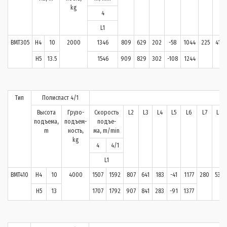
kg
4
L1
BMT305
H4
10
2000
1346
809
629
202
-58
1044
225
415
H5
13.5
1546
909
829
302
-108
1244
Тип
Полиспаст 4/1
Высота
Грузо-
Скорость
L2
L3
L4
L5
L6
L7
L8
подъема,
подъем-
подъе-
m
ность,
ма, m/min
kg
4
4/1
L1
BMT410
H4
10
4000
1507
1592
807
641
183
-41
1177
280
536
H5
13
1707
1792
907
841
283
-91
1377