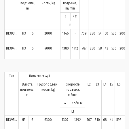
подъема,
ность, kg
подъема,
m
m/min
4
4/1
L1
BT393…
H3
6
2000
1146
-
709
280
54
50
536
200
BT394…
H3
6
4000
1380
1412
787
280
58
43
536
200
Тип
Полиспаст 4/1
Высота
Грузоподъем-
Скорость
L2
L3
L4
L5
L6
H1
подъема,
ность, kg
подъема,
m
m/min
4
2.5/0.63
L1
BT395…
H3
6
6300
1307
1392
707
310
68
44
595
23