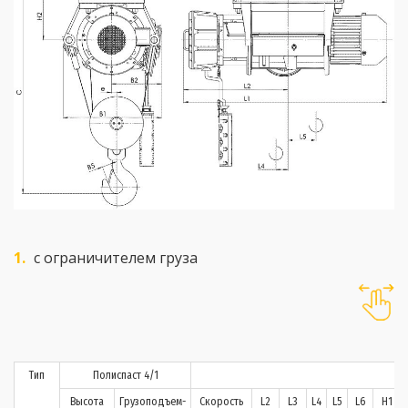
с ограничителем груза
Тип
Полиспаст 4/1
Высота
Грузоподъем-
Скорость
L2
L3
L4
L5
L6
H1