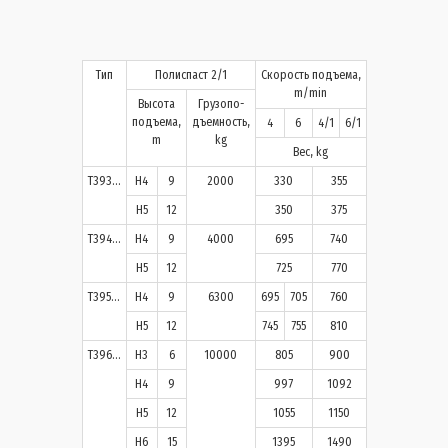
Тип
Полиспаст 2/1
Скорость подъема,
m/min
Высота
Грузопо-
подъема,
дъемность,
4
6
4/1
6/1
m
kg
Вес, kg
T393…
H4
9
2000
330
355
H5
12
350
375
T394…
H4
9
4000
695
740
H5
12
725
770
T395…
H4
9
6300
695
705
760
H5
12
745
755
810
T396…
H3
6
10000
805
900
H4
9
997
1092
H5
12
1055
1150
H6
15
1395
1490