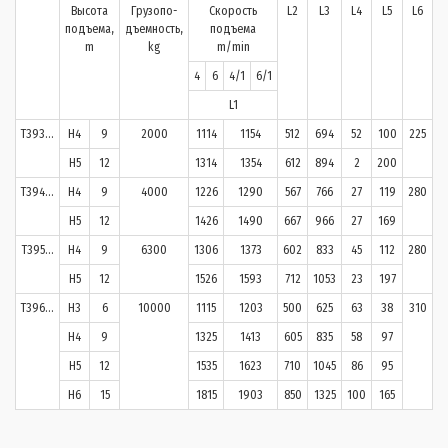
Высота
Грузопо-
Скорость
L2
L3
L4
L5
L6
L
подъема,
дъемность,
подъема
m
kg
m/min
4
6
4/1
6/1
L1
T393…
H4
9
2000
1114
1154
512
694
52
100
225
4
H5
12
1314
1354
612
894
2
200
T394…
H4
9
4000
1226
1290
567
766
27
119
280
5
H5
12
1426
1490
667
966
27
169
T395…
H4
9
6300
1306
1373
602
833
45
112
280
5
H5
12
1526
1593
712
1053
23
197
T396…
H3
6
10000
1115
1203
500
625
63
38
310
5
H4
9
1325
1413
605
835
58
97
H5
12
1535
1623
710
1045
86
95
H6
15
1815
1903
850
1325
100
165