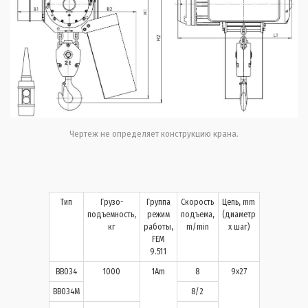
Чертеж не определяет конструкцию крана.
Тип
Грузо-
Группа
Скорость
Цепь, mm
подъемность,
режим
подъема,
(диаметр
кг
работы,
m/min
х шаг)
FEM
9.511
BB034
1000
1Am
8
9x27
BB034M
8/2