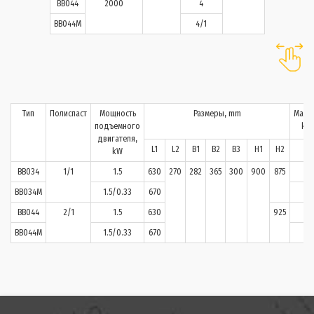
BB044
2000
4
BB044M
4/1
Тип
Полиспаст
Мощность
Размеры, mm
Масса
подъемного
kg
двигателя,
L1
L2
B1
B2
B3
H1
H2
kW
BB034
1/1
1.5
630
270
282
365
300
900
875
BB034M
1.5/0.33
670
BB044
2/1
1.5
630
925
BB044M
1.5/0.33
670