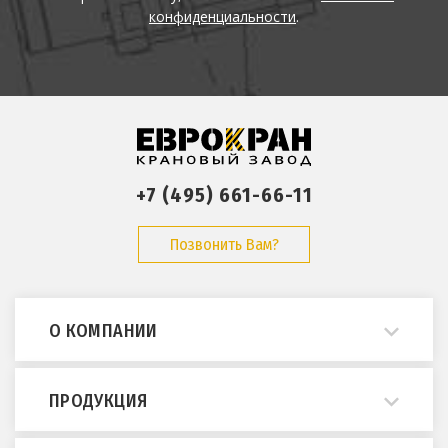
конфиденциальности
.
+7 (495) 661-66-11
Позвонить Вам?
О КОМПАНИИ
О нас
ПРОДУКЦИЯ
Примеры работ
Опросные листы
Мостовые краны