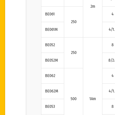
2m
BE061
4
250
BE061M
4/1.
BE052
8
250
BE052M
8/2
BE062
4
BE062M
4/1.
500
1Am
BE053
8