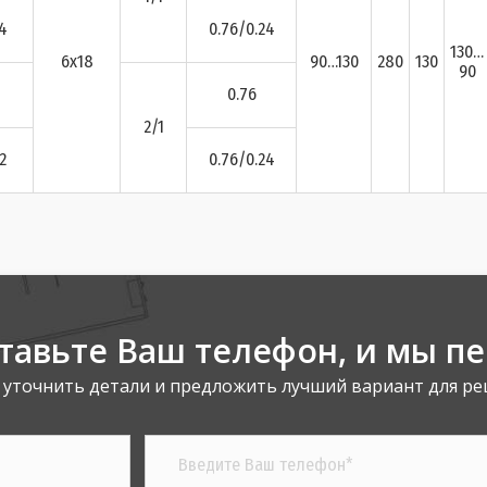
.4
0.76/0.24
130…
6x18
90…130
280
130
90
0.76
2/1
2
0.76/0.24
тавьте Ваш телефон,
и мы п
 уточнить детали и предложить лучший вариант для ре