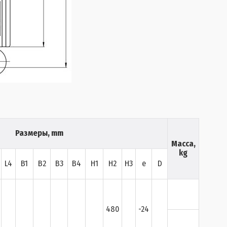
Размеры, mm
Масса,
kg
L4
B1
B2
B3
B4
H1
H2
H3
e
D
480
-24