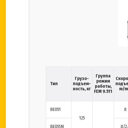
Группа
Грузо-
Скоро
режим
Тип
подъем-
подъе
работы,
ность, кг
m/m
FEM 9.511
BE051
8
125
BE051M
8/2