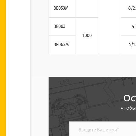
BE053M
8/2
BE063
4
1000
BE063M
4/1.
Ос
чтобы