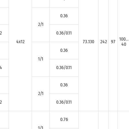
0.36
2/1
2
0.36/0.11
100…
4x12
73..130
242
97
40
0.36
1/1
.4
0.36/0.11
0.36
2/1
2
0.36/0.11
0.76
1/1