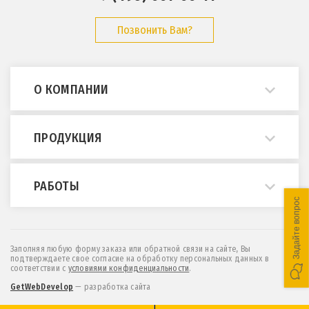
Позвонить Вам?
О КОМПАНИИ
О нас
ПРОДУКЦИЯ
Примеры работ
Опросные листы
Мостовые краны
РАБОТЫ
ГОСТы и нормативы
Кран-балки
Задайте вопрос
Статьи
Консольные краны
Монтаж и демонтаж
Отзывы
МПУ (краны козловые легкие)
Техническое обслуживание
Заполняя любую форму заказа или обратной связи на сайте, Вы
подтверждаете свое согласие на обработку персональных данных в
Контакты
Козловые и полукозловые краны
Проектирование
соответствии c
условиями конфиденциальности
.
Новости
Эстакады и монорельсы
Обследование
GetWebDevelop
— разработка сайта