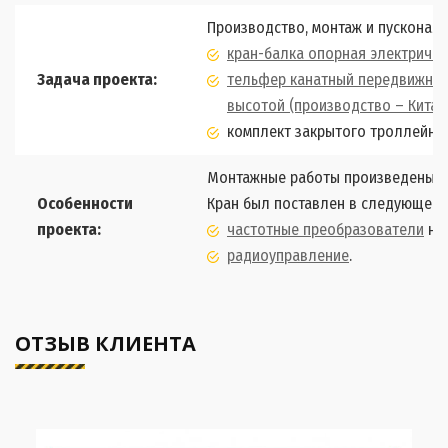
Производство, монтаж и пусконал
кран-балка опорная электричес
Задача проекта:
тельфер канатный передвижной
высотой (производство – Китай
комплект закрытого троллейног
Монтажные работы произведены в 
Особенности
Кран был поставлен в следующей 
проекта:
частотные преобразователи
на 
радиоуправление
.
ОТЗЫВ КЛИЕНТА