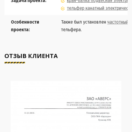
Задача проекта:
кран-балка подвесная электрич
тельфер канатный электрически
Особенности
Также был установлен
частотный 
проекта:
тельфера.
ОТЗЫВ КЛИЕНТА