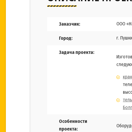
ООО «К
Заказчик:
г. Пушк
Город:
Задача проекта:
Изготов
следую
кран
теле
высо
тель
Болг
Особенности
Оборуд
проекта: