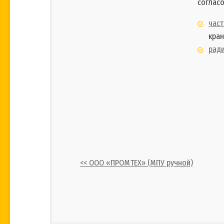
соглас
час
кран
рад
<< ООО «ПРОМТЕХ» (МПУ ручной)