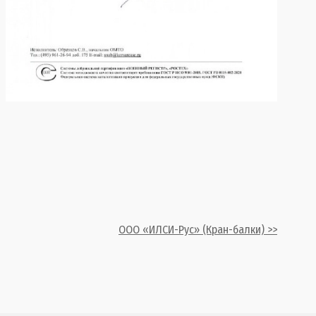
ООО «ИЛСИ-Рус» (Кран-балки) >>