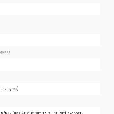
щении)
аф и пульт)
м/мин (для 4т, 6,3т, 10т, 12,5т, 16т, 20т), скорость