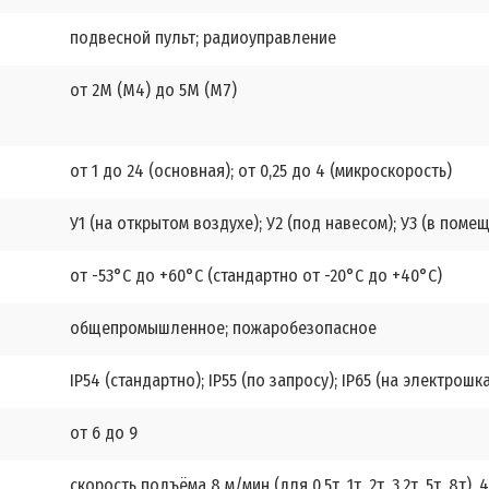
подвесной пульт; радиоуправление
от 2М (М4) до 5М (М7)
от 1 до 24 (основная); от 0,25 до 4 (микроскорость)
У1 (на открытом воздухе); У2 (под навесом); У3 (в поме
от -53°С до +60°С (стандартно от -20°С до +40°С)
общепромышленное; пожаробезопасное
IP54 (стандартно); IP55 (по запросу); IP65 (на электрошк
от 6 до 9
скорость подъёма 8 м/мин (для 0,5т, 1т, 2т, 3,2т, 5т, 8т), 4 