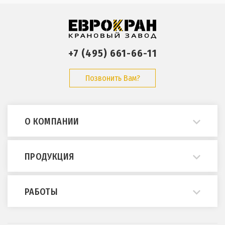
+7 (495) 661-66-11
Позвонить Вам?
О КОМПАНИИ
О нас
ПРОДУКЦИЯ
Примеры работ
Опросные листы
Мостовые краны
РАБОТЫ
ГОСТы и нормативы
Кран-балки
Статьи
Консольные краны
Монтаж и демонтаж