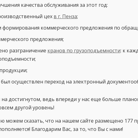
учшения качества обслуживания за этот год:
роизводственный цех
в г. Пенза
;
и формирования коммерческого предложения по обращ
мерческого предложения;
дено разграничение
кранов по грузоподъемности
: к ка
зоподъемности;
 продукции;
 был осуществлен переход на электронный документоо
 на достигнутом, ведь впереди у нас еще больше пла
овсем другой уровень!
ю можем сказать, что на нашем сайте размещено 177 п
ополняется! Благодарим Вас, за то, что Вы с нами!