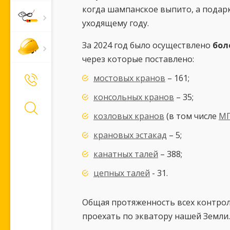
когда шампанское выпито, а подар
уходящему году.
За 2024 год было осуществлено
бол
через которые поставлено:
мостовых кранов
– 161;
+7 (495) 661-66-11
Позвонить Вам?
консольных кранов
– 35;
козловых кранов
(в том числе
М
крановых эстакад
– 5;
канатных талей
– 388;
цепных талей
- 31.
Общая протяженность всех контроли
проехать по экватору нашей Земли.