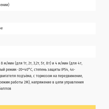
щении)
ое
/мин (для 1т, 2т, 3,2т, 5т, 8т) и 4 м/мин (для 4т,
ный режим -20+40°С, степень защиты IP54, 4х-
двигателя подъёма, с тормозом на передвижение,
де режим работы 2М), напряжение в цепи управления
 баллов