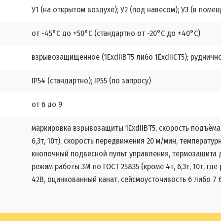
У1 (на открытом воздухе); У2 (под навесом); У3 (в поме
от -45°С до +50°С (стандартно от -20°С до +40°С)
взрывозащищенное (1ЕхdIIBT5 либо 1ЕхdIIСT5); рудничн
IP54 (стандартно); IP55 (по запросу)
от 6 до 9
маркировка взрывозащиты 1ЕхdIIBT5, скорость подъёма 8 м
6,3т, 10т), скорость передвижения 20 м/мин, температур
кнопочный подвесной пульт управления, термозащита 
режим работы 3М по ГОСТ 25835 (кроме 4т, 6,3т, 10т, г
42В, оцинкованный канат, сейсмоусточивость 6 либо 7