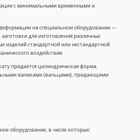
урации с минимальными временными и
го деформации на специальном оборудовании —
заготовки для изготовления различных
ых изделий стандартной или нестандартной
ханического воздействия.
кату придается цилиндрическая форма.
альными валиками (вальцами), придающими
ое оборудование, в числе которых: