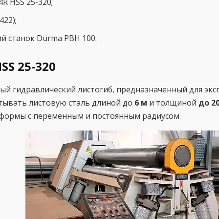
R HSS 25-320;
422);
й станок Durma PBH 100.
SS 25-320
ый гидравлический листогиб, предназначенный для эк
тывать листовую сталь длиной до
6 м
и толщиной
до 2
 формы с переменным и постоянным радиусом.