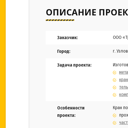
ОПИСАНИЕ ПРОЕК
ООО «Т
Заказчик:
г. Узло
Город:
Изготов
Задача проекта:
мет
кран
тель
ком
Кран п
Особенности
прох
проекта:
час