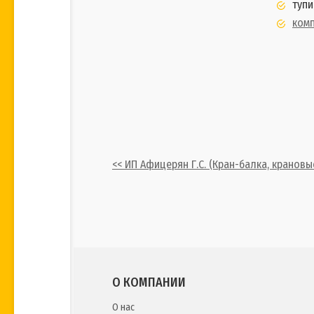
тупи
ком
<< ИП Афицерян Г.С. (Кран-балка, крановы
О КОМПАНИИ
О нас