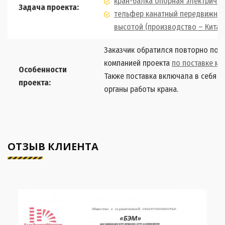
кран-балка опорная электричес
Задача проекта:
тельфер канатный передвижной
высотой (производство – Китай
Заказчик обратился повторно пос
компанией проекта
по поставке мо
Особенности
Также поставка включала в себя
ч
проекта:
органы работы крана.
ОТЗЫВ КЛИЕНТА