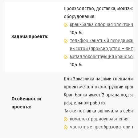
Производство, доставка, монтаж 
оборудования:
кран-балка опорная электричес
10,4 м;
Задача проекта:
тельфер канатный передвижной
высотой (производство – Китай
металлоконструкция крановой 
10,4 м.
Для Заказчика нашими специалист
проект металлоконструкции крано
Кран балка имеет 2 органа подъем
Особенности
раздельной работы.
проекта:
Также поставка включала в себя:
комплект радиоуправления
;
частотные преобразователи
на 