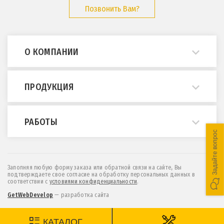
Позвонить Вам?
О КОМПАНИИ
О нас
ПРОДУКЦИЯ
Примеры работ
Опросные листы
Мостовые краны
РАБОТЫ
ГОСТы и нормативы
Кран-балки
Задайте вопрос
Статьи
Консольные краны
Монтаж и демонтаж
Отзывы
МПУ (краны козловые легкие)
Техническое обслуживание
Заполняя любую форму заказа или обратной связи на сайте, Вы
подтверждаете свое согласие на обработку персональных данных в
Контакты
Козловые и полукозловые краны
Проектирование
соответствии c
условиями конфиденциальности
.
Новости
Эстакады и монорельсы
Обследование
GetWebDevelop
— разработка сайта
Мы на
Тельферы (тали электрические)
Модернизация
КАТАЛОГ