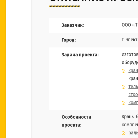
ООО «Т
Заказчик:
г. Элек
Город:
Изготов
Задача проекта:
оборуд
кран
кран
тел
стро
ком
Краны 
Особенности
компле
проекта:
рад