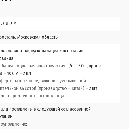
К ЛИФТ»
тросталь, Московская область
ление, монтаж, пусконаладка и испытание
ования:
-балка подвесная электрическая
: г/п – 5,0 т, пролет
а – 10,0 м – 2 шт;
ьфер канатный передвижной с уменьшенной
ительной высотой (производство – Китай)
– 2 шт;
плект троллейного токоподвода
.
были поставлены в следующей согласованной
ктации:
иоуправление
;