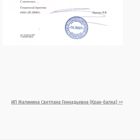
ИП Малинина Светлана Геннадьевна (Кран-балка) >>