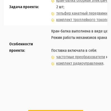
кран-балка опорная электричес
Задача проекта:
2 шт;
тельфер канатный передвижной
комплект троллейного токопо
Кран-балка выполнена в виде цель
Режим работы механизмов крана – 
Особенности
проекта:
Поставка включала в себя:
частотные преобразователи
на 
комплект радиоуправления
.