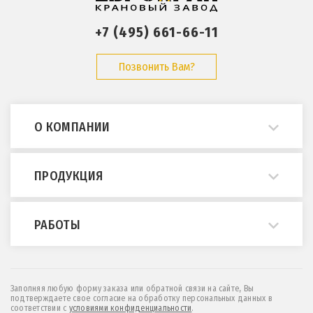
+7 (495) 661-66-11
Позвонить Вам?
О КОМПАНИИ
О нас
ПРОДУКЦИЯ
Примеры работ
Опросные листы
Мостовые краны
РАБОТЫ
ГОСТы и нормативы
Кран-балки
Статьи
Консольные краны
Монтаж и демонтаж
Отзывы
МПУ (краны козловые легкие)
Техническое обслуживание
Заполняя любую форму заказа или обратной связи на сайте, Вы
подтверждаете свое согласие на обработку персональных данных в
Контакты
Козловые и полукозловые краны
Проектирование
соответствии c
условиями конфиденциальности
.