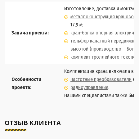
Изготовление, доставка и монтаж
металлоконструкция крановой 
17,9 м;
Задача проекта:
кран-балка опорная электричес
тельфер канатный передвижной
высотой (производство – Болга
комплект троллейного токопо
Комплектация крана включала в се
Особенности
частотные преобразователи
на 
проекта:
радиоуправление
.
Нашими специалистами также был
ОТЗЫВ КЛИЕНТА