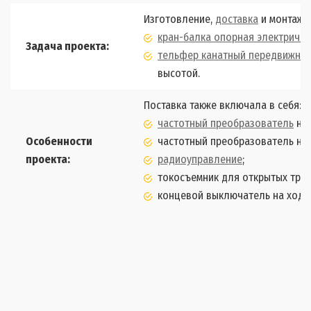
Изготовление,
доставка
и монтаж 
кран-балка опорная электричес
Задача проекта:
тельфер канатный передвижно
высотой.
Поставка также включала в себя:
частотный преобразователь
на 
Особенности
частотный преобразователь на
проекта:
радиоуправление
;
токосъемник для открытых тро
концевой выключатель на ход к