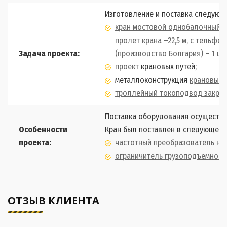
Изготовление и поставка следующ
кран мостовой однобалочный под
пролет крана –22,5 м,
с тельфер
Задача проекта:
(производство Болгария) – 1 шт
проект
крановых путей;
металлоконструкция
крановых 
троллейный токоподвод закрыт
Поставка оборудования осуществл
Особенности
Кран был поставлен в следующей 
проекта:
частотный преобразователь на 
ограничитель грузоподъемност
ОТЗЫВ КЛИЕНТА