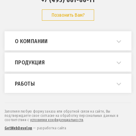
+7 (495) 661-66-11
Позвонить Вам?
О КОМПАНИИ
О нас
ПРОДУКЦИЯ
Примеры работ
Опросные листы
Мостовые краны
РАБОТЫ
ГОСТы и нормативы
Кран-балки
Статьи
Консольные краны
Монтаж и демонтаж
Отзывы
МПУ (краны козловые легкие)
Техническое обслуживание
Заполняя любую форму заказа или обратной связи на сайте, Вы
подтверждаете свое согласие на обработку персональных данных в
Контакты
Козловые и полукозловые краны
Проектирование
соответствии c
условиями конфиденциальности
.
Новости
Эстакады и монорельсы
Обследование
GetWebDevelop
— разработка сайта