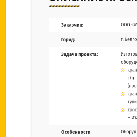
ООО «М
Заказчик:
г. Белг
Город:
Изгото
Задача проекта:
оборуд
кра
г/п 
(про
кран
тупи
тро
– Ит
Оборуд
Особенности