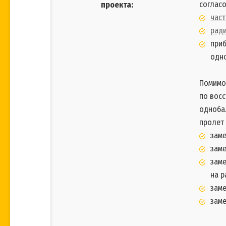
соглас
проекта:
час
рад
приб
одно
Помим
по вос
однобал
пролет 
заме
заме
заме
на р
заме
заме