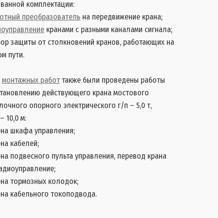
ованной комплектации:
тотный преобразователь
на передвижение крана;
иоуправление
кранами с разными каналами сигнала;
ор защиты от столкновений кранов, работающих на
м пути.
о
монтажных работ
также были проведены работы
становлению действующего крана мостового
очного опорного электрического г/п – 5,0 т,
– 10,0 м:
на шкафа управления;
на кабелей;
на подвесного пульта управления, перевод крана
адиоуправление;
на тормозных колодок;
на кабельного токоподвода.