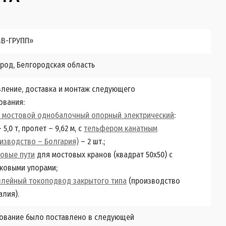
В-ГРУПП»
ород, Белгородская область
вление, доставка и монтаж следующего
ования:
н мостовой однобалочный опорный электрический
:
– 5,0 т, пролет – 9,62 м, с
тельфером канатным
изводство – Болгария)
– 2 шт.;
овые пути
для мостовых кранов (квадрат 50х50) с
ковыми упорами;
ллейный токоподвод закрытого типа
(производство
алия).
ование было поставлено в следующей