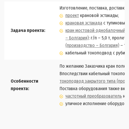
Изготовление, поставка, доставка
проект
крановой эстакады;
крановая эстакада
с тупиковыми
Задача проекта:
кран мостовой однобалочный о
– Болгария)
: г/п – 5,0 т, пролет –
(производство – Болгария)
– 1 ш
кабельный токоподвод с рубил
По желанию Заказчика кран полно
Впоследствии кабельный токопод
Особенности
токоподвод закрытого типа (прои
проекта:
Поставка оборудования также вклю
частотный преобразователь
на 
уличное исполнение оборудова