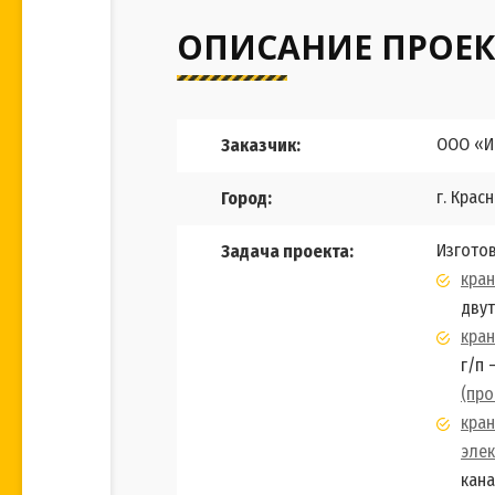
ОПИСАНИЕ ПРОЕК
ООО «И
Заказчик:
г. Крас
Город:
Изготов
Задача проекта:
кран
двут
кра
г/п 
(про
кра
элек
кана