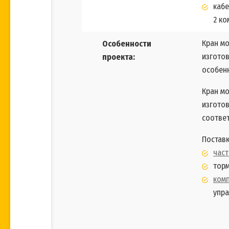
кабе
2 ко
Кран м
Особенности
изготов
проекта:
особенн
Кран м
изготов
соответ
Поставк
час
торм
ком
упра