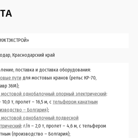
ТА
НЖТЭКСТРОЙ»
нодар, Краснодарский край
ление, поставка и доставка оборудования:
овые пути
для мостовых кранов (рельс КР-70,
авр 36М);
н мостовой однобалочный опорный электрический
:
– 10,0 т, пролет – 16,5 м, с
тельфером канатным
изводство – Болгария)
;
н мостовой однобалочный подвесной
трический
: г/п – 2,0 т, пролет – 4,6 м, с тельфером
тным (производство – Болгария);