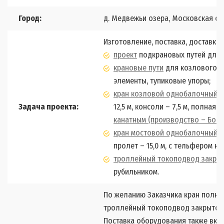
Город:
д. Медвежьи озера, Московская об
Изготовление, поставка, доставка
проект
подкрановых путей для 
крановые пути
для козлового к
элементы, тупиковые упоры;
кран козловой однобалочный э
Задача проекта:
12,5 м, консоли – 7,5 м, полная д
канатным (производство – Болг
кран мостовой однобалочный о
пролет – 15,0 м, с тельфером к
троллейный токоподвод закрыт
рубильником.
По желанию Заказчика кран полно
троллейный токоподвод закрытого
Поставка оборудования также вклю