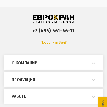
+7 (495) 661-66-11
Позвонить Вам?
О КОМПАНИИ
О нас
ПРОДУКЦИЯ
Примеры работ
Опросные листы
Мостовые краны
РАБОТЫ
ГОСТы и нормативы
Кран-балки
Статьи
Консольные краны
Монтаж и демонтаж