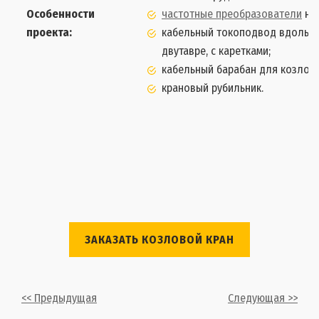
Особенности
частотные преобразователи
на 
проекта:
кабельный токоподвод вдоль п
двутавре, с каретками;
кабельный барабан для козлово
крановый рубильник.
ЗАКАЗАТЬ КОЗЛОВОЙ КРАН
<< Предыдущая
Следующая >>