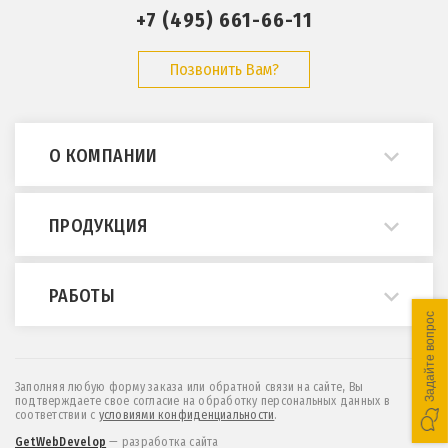
+7 (495) 661-66-11
Позвонить Вам?
О КОМПАНИИ
О нас
ПРОДУКЦИЯ
Примеры работ
Опросные листы
Мостовые краны
РАБОТЫ
ГОСТы и нормативы
Кран-балки
Задайте вопрос
Статьи
Консольные краны
Монтаж и демонтаж
Отзывы
МПУ (краны козловые легкие)
Техническое обслуживание
Заполняя любую форму заказа или обратной связи на сайте, Вы
подтверждаете свое согласие на обработку персональных данных в
Контакты
Козловые и полукозловые краны
Проектирование
соответствии c
условиями конфиденциальности
.
Новости
Эстакады и монорельсы
Обследование
GetWebDevelop
— разработка сайта