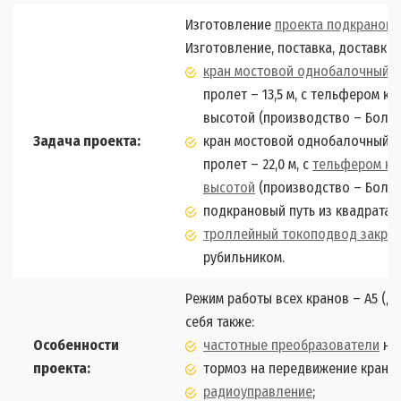
Изготовление
проекта
подкраново
Изготовление, поставка, доставка
кран мостовой однобалочный 
пролет – 13,5 м, с тельфером к
высотой (производство – Болгар
Задача проекта:
кран мостовой однобалочный опо
пролет – 22,0 м, с
тельфером ка
высотой
(производство – Болгар
подкрановый путь из квадрата 5
троллейный токоподвод закрыт
рубильником.
Режим работы всех кранов – А5 (д
себя также:
Особенности
частотные преобразователи
на 
проекта:
тормоз на передвижение кранов
радиоуправление
;