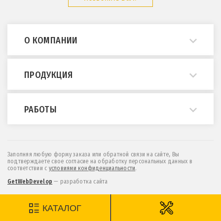
О КОМПАНИИ
О нас
ПРОДУКЦИЯ
Примеры работ
Опросные листы
Мостовые краны
РАБОТЫ
ГОСТы и нормативы
Кран-балки
Статьи
Консольные краны
Монтаж и демонтаж
Отзывы
МПУ (краны козловые легкие)
Техническое обслуживание
Заполняя любую форму заказа или обратной связи на сайте, Вы
подтверждаете свое согласие на обработку персональных данных в
Контакты
Козловые и полукозловые краны
Проектирование
соответствии c
условиями конфиденциальности
.
Новости
Эстакады и монорельсы
Обследование
GetWebDevelop
— разработка сайта
Мы на
Тельферы (тали электрические)
Модернизация
КАТАЛОГ
Дополнительное оборудование
Доставка