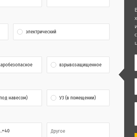
электрический
аробезопасное
взрывозащищенное
(под навесом)
У3 (в помещении)
…+40