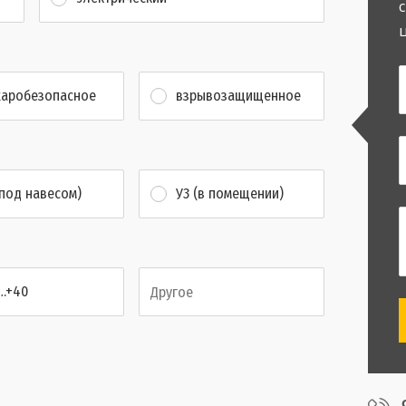
аробезопасное
взрывозащищенное
(под навесом)
У3 (в помещении)
…+40